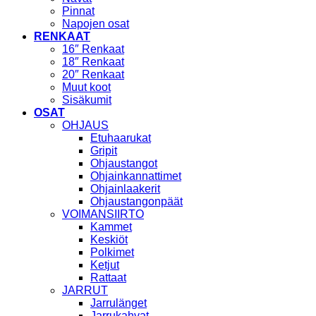
Pinnat
Napojen osat
RENKAAT
16″ Renkaat
18″ Renkaat
20″ Renkaat
Muut koot
Sisäkumit
OSAT
OHJAUS
Etuhaarukat
Gripit
Ohjaustangot
Ohjainkannattimet
Ohjainlaakerit
Ohjaustangonpäät
VOIMANSIIRTO
Kammet
Keskiöt
Polkimet
Ketjut
Rattaat
JARRUT
Jarrulänget
Jarrukahvat