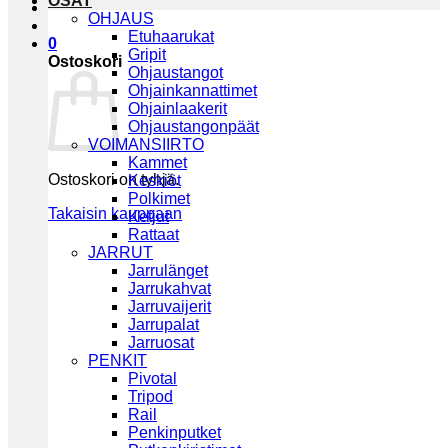
OSAT
OHJAUS
Etuhaarukat
0
Gripit
Ostoskori
Ohjaustangot
Ohjainkannattimet
Ohjainlaakerit
Ohjaustangonpäät
VOIMANSIIRTO
Kammet
Ostoskori on tyhjä.
Keskiöt
Polkimet
Takaisin kauppaan
Ketjut
Rattaat
JARRUT
Jarrulänget
Jarrukahvat
Jarruvaijerit
Jarrupalat
Jarruosat
PENKIT
Pivotal
Tripod
Rail
Penkinputket