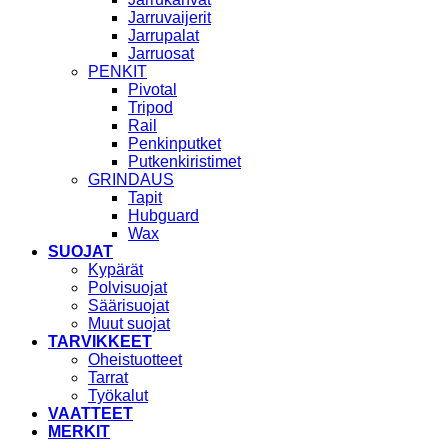
Jarruvaijerit
Jarrupalat
Jarruosat
PENKIT
Pivotal
Tripod
Rail
Penkinputket
Putkenkiristimet
GRINDAUS
Tapit
Hubguard
Wax
SUOJAT
Kypärät
Polvisuojat
Säärisuojat
Muut suojat
TARVIKKEET
Oheistuotteet
Tarrat
Työkalut
VAATTEET
MERKIT