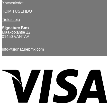
Yhteystiedot
TOIMITUSEHDOT
Tietosuoja
Signature Bmx
Maakotkantie 12
01450 VANTAA
info@signaturebmx.com
V