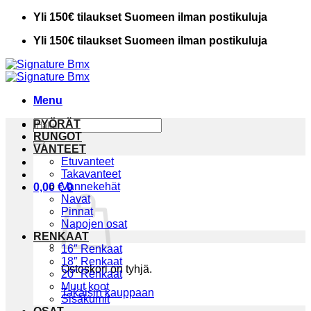
Skip
Yli 150€ tilaukset Suomeen ilman postikuluja
to
Yli 150€ tilaukset Suomeen ilman postikuluja
content
Menu
Etsi:
PYÖRÄT
RUNGOT
VANTEET
Etuvanteet
Takavanteet
Vannekehät
0,00
€
0
Navat
Pinnat
Napojen osat
RENKAAT
16″ Renkaat
18″ Renkaat
Ostoskori on tyhjä.
20″ Renkaat
Muut koot
Takaisin kauppaan
Sisäkumit