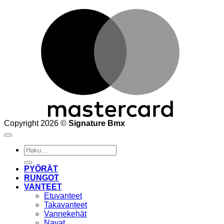
M
Copyright 2026 ©
Signature Bmx
Etsi:
PYÖRÄT
RUNGOT
VANTEET
Etuvanteet
Takavanteet
Vannekehät
Navat