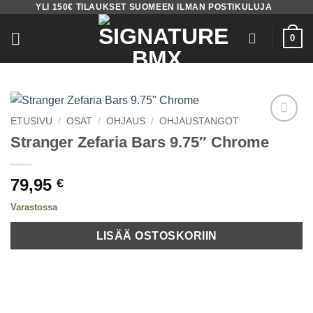
YLI 150€ TILAUKSET SUOMEEN ILMAN POSTIKULUJA
Skip
to
0
content
ETUSIVU
/
OSAT
/
OHJAUS
/
OHJAUSTANGOT
Add to
Stranger Zefaria Bars 9.75″ Chrome
wishlist
79,95
€
Varastossa
LISÄÄ OSTOSKORIIN