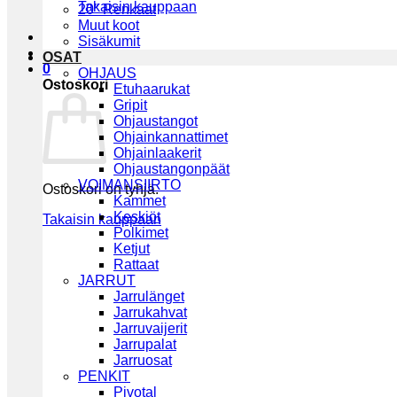
Takaisin kauppaan
20″ Renkaat
Muut koot
Sisäkumit
OSAT
0
OHJAUS
Ostoskori
Etuhaarukat
Gripit
Ohjaustangot
Ohjainkannattimet
Ohjainlaakerit
Ohjaustangonpäät
VOIMANSIIRTO
Ostoskori on tyhjä.
Kammet
Keskiöt
Takaisin kauppaan
Polkimet
Ketjut
Rattaat
JARRUT
Jarrulänget
Jarrukahvat
Jarruvaijerit
Jarrupalat
Jarruosat
PENKIT
Pivotal