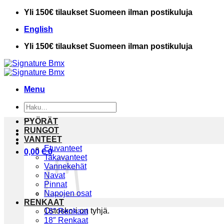
Skip
Yli 150€ tilaukset Suomeen ilman postikuluja
to
English
content
Yli 150€ tilaukset Suomeen ilman postikuluja
Menu
Etsi:
PYÖRÄT
RUNGOT
VANTEET
Etuvanteet
0,00
€
0
Takavanteet
Vannekehät
Navat
Pinnat
Napojen osat
RENKAAT
Ostoskori on tyhjä.
16″ Renkaat
18″ Renkaat