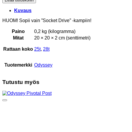
Lisää ostoskoriin
Socketdrive
määrä
Kuvaus
HUOM! Sopii vain ”Socket Drive” -kampiin!
Paino
0,2 kg (kilogramma)
Mitat
20 × 20 × 2 cm (senttimetri)
Rattaan koko
25t
,
28t
Tuotemerkki
Odyssey
Tutustu myös