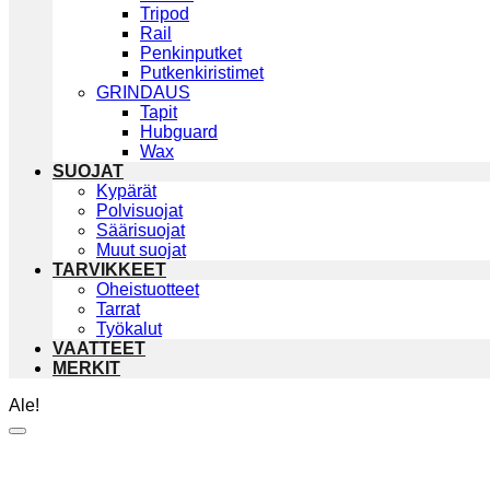
Tripod
Rail
Penkinputket
Putkenkiristimet
GRINDAUS
Tapit
Hubguard
Wax
SUOJAT
Kypärät
Polvisuojat
Säärisuojat
Muut suojat
TARVIKKEET
Oheistuotteet
Tarrat
Työkalut
VAATTEET
MERKIT
Ale!