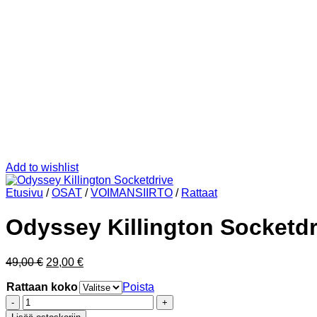
Add to wishlist
Etusivu
/
OSAT
/
VOIMANSIIRTO
/
Rattaat
Odyssey Killington Socketdr
Alkuperäinen
Nykyinen
49,00
€
29,00
€
hinta
hinta
Rattaan koko
oli:
on:
Poista
49,00 €.
29,00 €.
Odyssey
Killington