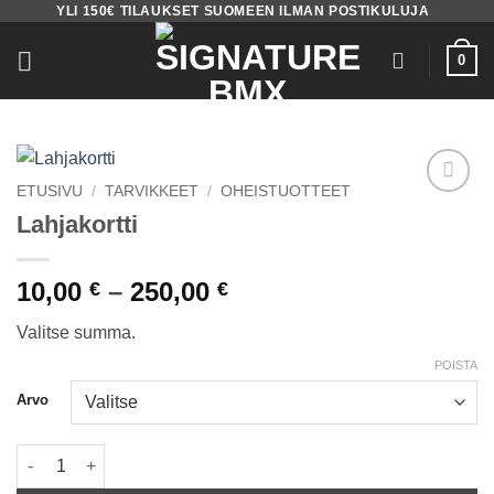
YLI 150€ TILAUKSET SUOMEEN ILMAN POSTIKULUJA
Skip
to
0
content
ETUSIVU
/
TARVIKKEET
/
OHEISTUOTTEET
Add to
Lahjakortti
wishlist
Hintaluokka:
10,00
–
250,00
€
€
10,00 €
Valitse summa.
-
250,00 €
POISTA
Arvo
Lahjakortti määrä