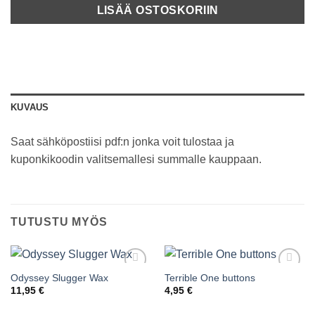
LISÄÄ OSTOSKORIIN
KUVAUS
Saat sähköpostiisi pdf:n jonka voit tulostaa ja
kuponkikoodin valitsemallesi summalle kauppaan.
TUTUSTU MYÖS
Odyssey Slugger Wax
Terrible One buttons
Add to
Add to
wishlist
wishlist
11,95
€
4,95
€