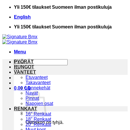
Skip
Yli 150€ tilaukset Suomeen ilman postikuluja
to
English
content
Yli 150€ tilaukset Suomeen ilman postikuluja
Menu
Etsi:
PYÖRÄT
RUNGOT
VANTEET
Etuvanteet
Takavanteet
Vannekehät
0,00
€
0
Navat
Pinnat
Napojen osat
RENKAAT
16″ Renkaat
18″ Renkaat
Ostoskori on tyhjä.
20″ Renkaat
Muut koot