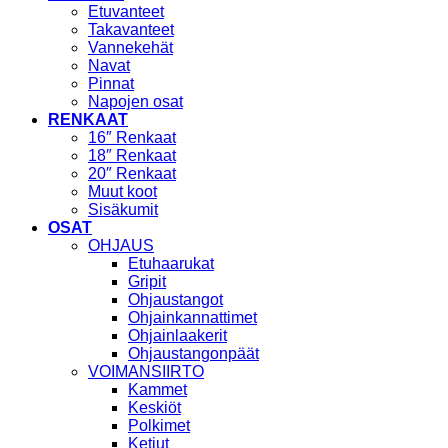
Etuvanteet
Takavanteet
Vannekehät
Navat
Pinnat
Napojen osat
RENKAAT
16″ Renkaat
18″ Renkaat
20″ Renkaat
Muut koot
Sisäkumit
OSAT
OHJAUS
Etuhaarukat
Gripit
Ohjaustangot
Ohjainkannattimet
Ohjainlaakerit
Ohjaustangonpäät
VOIMANSIIRTO
Kammet
Keskiöt
Polkimet
Ketjut