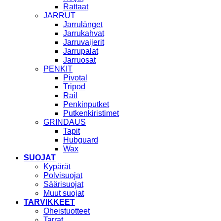
Rattaat
JARRUT
Jarrulänget
Jarrukahvat
Jarruvaijerit
Jarrupalat
Jarruosat
PENKIT
Pivotal
Tripod
Rail
Penkinputket
Putkenkiristimet
GRINDAUS
Tapit
Hubguard
Wax
SUOJAT
Kypärät
Polvisuojat
Säärisuojat
Muut suojat
TARVIKKEET
Oheistuotteet
Tarrat