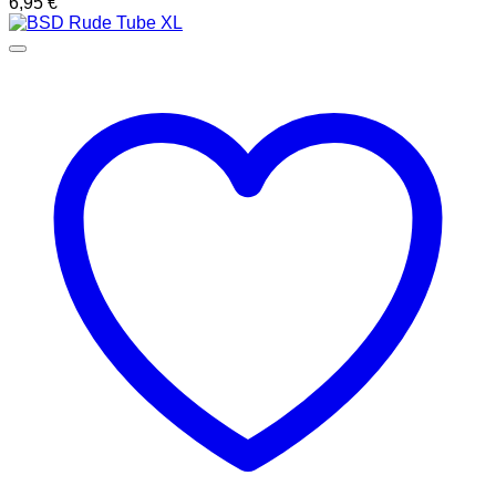
6,95
€