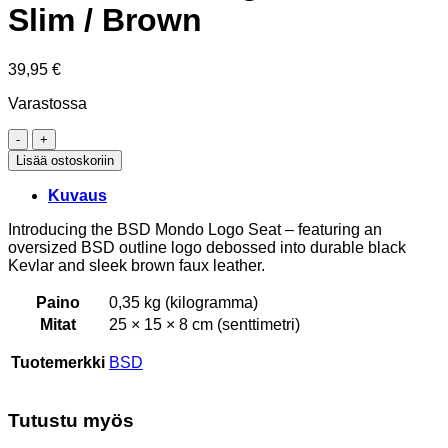
Slim / Brown
39,95
€
Varastossa
BSD
Mondo
Lisää ostoskoriin
Logo
Seat
Kuvaus
-
Slim
Introducing the BSD Mondo Logo Seat – featuring an
/
oversized BSD outline logo debossed into durable black
Brown
Kevlar and sleek brown faux leather.
määrä
Paino
0,35 kg (kilogramma)
Mitat
25 × 15 × 8 cm (senttimetri)
Tuotemerkki
BSD
Tutustu myös