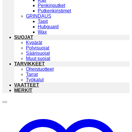
Rail
Penkinputket
Putkenkiristimet
GRINDAUS
Tapit
Hubguard
Wax
SUOJAT
Kypärät
Polvisuojat
Säärisuojat
Muut suojat
TARVIKKEET
Oheistuotteet
Tarrat
Työkalut
VAATTEET
MERKIT