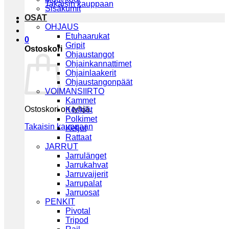
Takaisin kauppaan
Sisäkumit
OSAT
OHJAUS
Etuhaarukat
0
Gripit
Ostoskori
Ohjaustangot
Ohjainkannattimet
Ohjainlaakerit
Ohjaustangonpäät
VOIMANSIIRTO
Kammet
Ostoskori on tyhjä.
Keskiöt
Polkimet
Takaisin kauppaan
Ketjut
Rattaat
JARRUT
Jarrulänget
Jarrukahvat
Jarruvaijerit
Jarrupalat
Jarruosat
PENKIT
Pivotal
Tripod