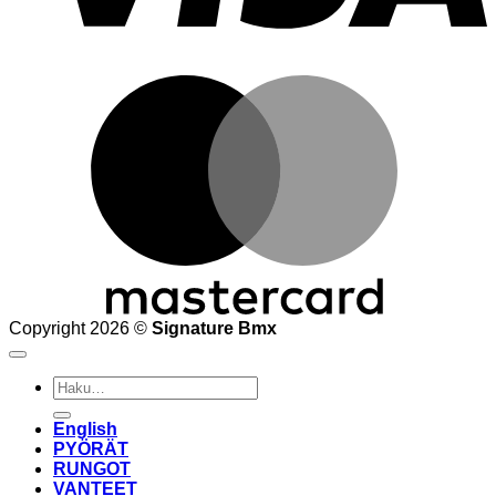
M
Copyright 2026 ©
Signature Bmx
Etsi:
English
PYÖRÄT
RUNGOT
VANTEET