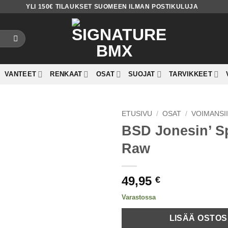
YLI 150€ TILAUKSET SUOMEEN ILMAN POSTIKULUJA
VANTEET
RENKAAT
OSAT
SUOJAT
TARVIKKEET
ETUSIVU
/
OSAT
/
VOIMANSI
BSD Jonesin’ Sp
Add to
Raw
wishlist
49,95
€
Varastossa
LISÄÄ OSTOS