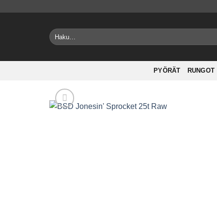
Skip
to
content
Etsi:
PYÖRÄT
RUNGOT