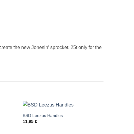
create the new Jonesin’ sprocket. 25t only for the
BSD Leezus Handles
Add to
Add to
11,95
€
wishlist
wishlist