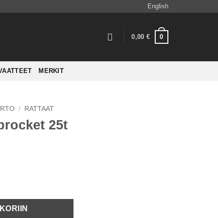
English
0
0,00
€
VAATTEET
MERKIT
IRTO
/
RATTAAT
rocket 25t
KORIIN