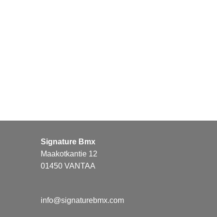
BSD Safari P
21,95
€
Signature Bmx
Maakotkantie 12
01450 VANTAA
info@signaturebmx.com