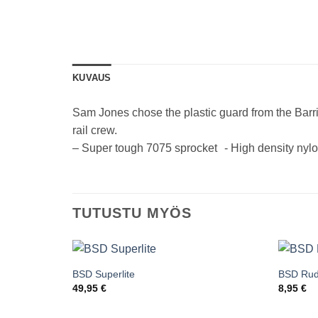
KUVAUS
Sam Jones chose the plastic guard from the Barrier
rail crew.
– Super tough 7075 sprocket - High density ny
TUTUSTU MYÖS
BSD Superlite
BSD Rud
Add to
49,95
€
8,95
€
wishlist